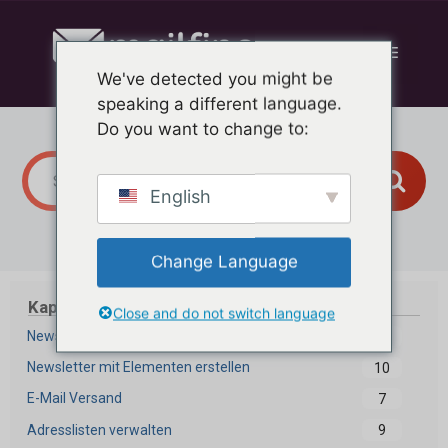
Zum
Inhalt
Menü
springen
We've detected you might be
speaking a different language.
Do you want to change to:
English
Change Language
Kapitel
Close and do not switch language
Newsletter Editor
17
Newsletter mit Elementen erstellen
10
E-Mail Versand
7
Adresslisten verwalten
9