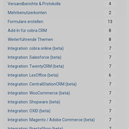
Versandberichte & Protokolle
4
Mehrbenutzerkonten
2
Formulare erstellen
13
Add-In für cobra CRM
8
Weiterführende Themen
8
Integration: cobra online (beta)
7
Integration: Salesforce (beta)
7
Integration: TwentyCRM (beta)
7
Integration: LexOffice (beta)
6
Integration: CentralStationCRM (beta)
7
Integration: WooCommerce (beta)
7
Integration: Shopware (beta)
7
Integration: OXID (beta)
7
Integration: Magento / Adobe Commerce (beta)
7
Integration: PrestaShop (beta)
7