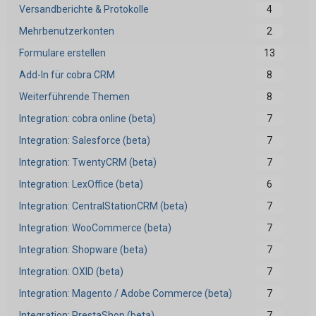
Versandberichte & Protokolle
4
Mehrbenutzerkonten
2
Formulare erstellen
13
Add-In für cobra CRM
8
Weiterführende Themen
8
Integration: cobra online (beta)
7
Integration: Salesforce (beta)
7
Integration: TwentyCRM (beta)
7
Integration: LexOffice (beta)
6
Integration: CentralStationCRM (beta)
7
Integration: WooCommerce (beta)
7
Integration: Shopware (beta)
7
Integration: OXID (beta)
7
Integration: Magento / Adobe Commerce (beta)
7
Integration: PrestaShop (beta)
7