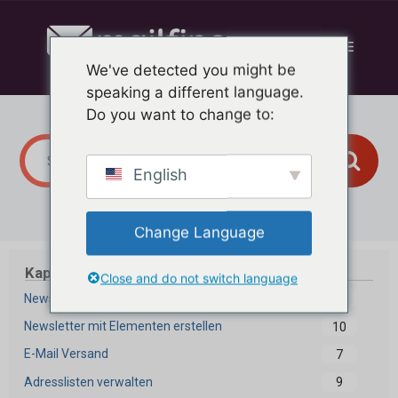
Zum
Inhalt
Menü
springen
We've detected you might be
speaking a different language.
Do you want to change to:
English
Change Language
Kapitel
Close and do not switch language
Newsletter Editor
17
Newsletter mit Elementen erstellen
10
E-Mail Versand
7
Adresslisten verwalten
9