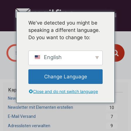
Zum
Inhalt
Menü
springen
We've detected you might be
speaking a different language.
Do you want to change to:
English
Change Language
Kapitel
Close and do not switch language
Newsletter Editor
17
Newsletter mit Elementen erstellen
10
E-Mail Versand
7
Adresslisten verwalten
9