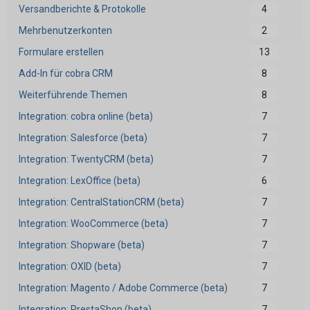
Versandberichte & Protokolle
4
Mehrbenutzerkonten
2
Formulare erstellen
13
Add-In für cobra CRM
8
Weiterführende Themen
8
Integration: cobra online (beta)
7
Integration: Salesforce (beta)
7
Integration: TwentyCRM (beta)
7
Integration: LexOffice (beta)
6
Integration: CentralStationCRM (beta)
7
Integration: WooCommerce (beta)
7
Integration: Shopware (beta)
7
Integration: OXID (beta)
7
Integration: Magento / Adobe Commerce (beta)
7
Integration: PrestaShop (beta)
7