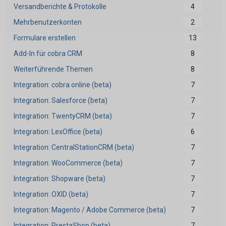
Versandberichte & Protokolle
4
Mehrbenutzerkonten
2
Formulare erstellen
13
Add-In für cobra CRM
8
Weiterführende Themen
8
Integration: cobra online (beta)
7
Integration: Salesforce (beta)
7
Integration: TwentyCRM (beta)
7
Integration: LexOffice (beta)
6
Integration: CentralStationCRM (beta)
7
Integration: WooCommerce (beta)
7
Integration: Shopware (beta)
7
Integration: OXID (beta)
7
Integration: Magento / Adobe Commerce (beta)
7
Integration: PrestaShop (beta)
7