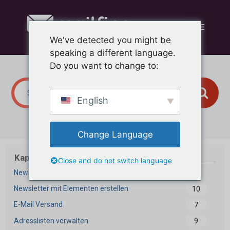
Zum
Inhalt
Menü
springen
We've detected you might be
speaking a different language.
Do you want to change to:
English
Change Language
Kapitel
Close and do not switch language
Newsletter Editor
17
Newsletter mit Elementen erstellen
10
E-Mail Versand
7
Adresslisten verwalten
9