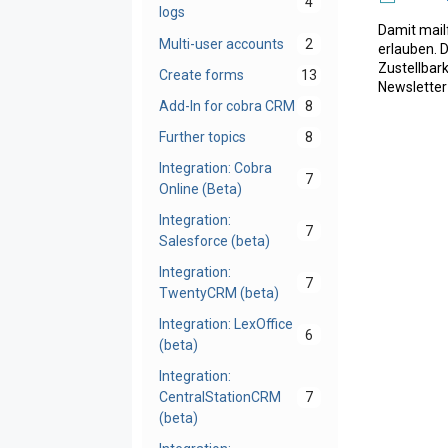
4
logs
Damit mail
Multi-user accounts
2
erlauben. 
Zustellbar
Create forms
13
Newsletter
Add-In for cobra CRM
8
Further topics
8
Integration: Cobra
7
Online (Beta)
Integration:
7
Salesforce (beta)
Integration:
7
TwentyCRM (beta)
Integration: LexOffice
6
(beta)
Integration:
CentralStationCRM
7
(beta)