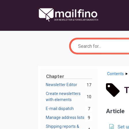
Skip
to
content
Contents
Chapter
Newsletter Editor
17
T
Create newsletters
10
with elements
E-mail dispatch
7
Article
Manage address lists
9
Set u
Shipping reports &